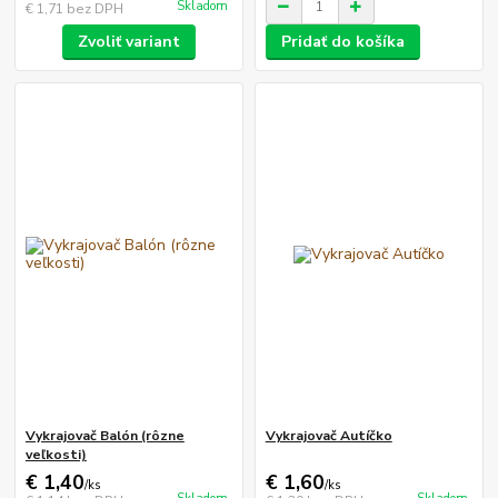
Skladom
€ 1,71
bez DPH
Zvoliť variant
Pridať do košíka
Vykrajovač Balón (rôzne
Vykrajovač Autíčko
veľkosti)
€ 1,40
€ 1,60
/
ks
/
ks