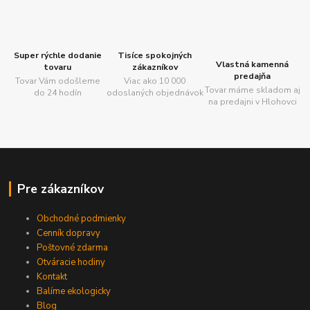
Super rýchle dodanie
Tisíce spokojných
Vlastná kamenná
tovaru
zákazníkov
predajňa
Tovar Vám odošleme
Viac ako 10 000
Tovar máme skladom aj
do 24 hodín
odoslaných objednávok
na predajni v Hlohovci
Pre zákazníkov
Obchodné podmienky
Cenník dopravy
Poštovné zdarma
Otváracie hodiny
Kontakt
Balíme ekologicky
Blog