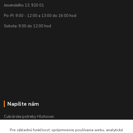
Jesenského 13, 920 01
Po-Pi: 9:00 - 12:00 a 13:00 do 16:00 hod
Sobota: 9:00 do 12:00 hod
Napíšte nám
Cukrárske potreby Hlohovec
Pre základnú funkčnosť, spríjemnenie používania webu, analytické
+421 911 333 383