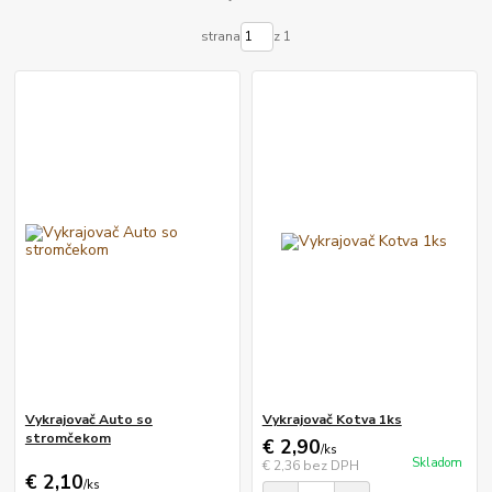
strana
z 1
Vykrajovač Auto so
Vykrajovač Kotva 1ks
stromčekom
€ 2,90
/
ks
Skladom
€ 2,36
bez DPH
€ 2,10
/
ks