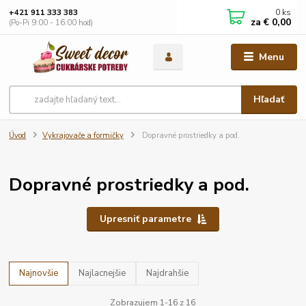
0
ks
+421 911 333 383
za
€ 0,00
(Po-Pi 9:00 - 16:00 hod)
Menu
Hľadať
Úvod
Vykrajovače a formičky
Dopravné prostriedky a pod.
Dopravné prostriedky a pod.
Upresniť parametre
Najnovšie
Najlacnejšie
Najdrahšie
Zobrazujem 1-16 z 16