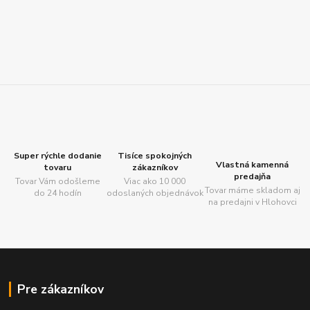
Super rýchle dodanie
Tisíce spokojných
Vlastná kamenná
tovaru
zákazníkov
predajňa
Tovar Vám odošleme
Viac ako 10 000
Tovar máme skladom aj
do 24 hodín
odoslaných objednávok
na predajni v Hlohovci
Pre zákazníkov