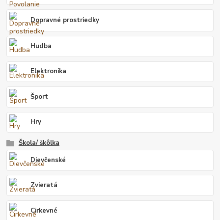
Dopravné prostriedky
Hudba
Elektronika
Šport
Hry
Škola/ škôlka
Dievčenské
Zvieratá
Cirkevné