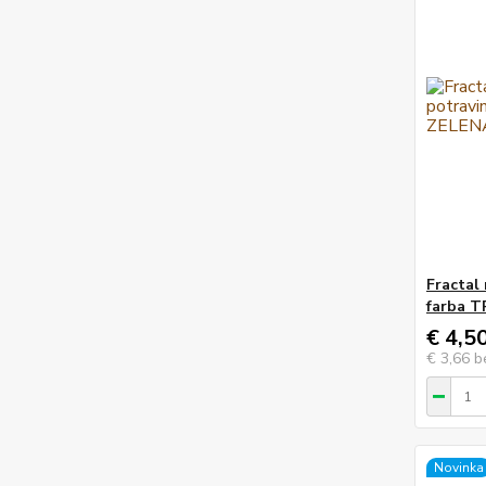
Fractal
farba 
€ 4,5
€ 3,66
b
Novinka