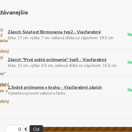
dávanejšie
Zápich Sviatosť Birmovania typ2 - Viacfarebný
Sk
šírka: 17 cm, výška: 7 cm, celková dĺžka so zápichom: 18,5 cm
Zápich "Prvé sväté prijímanie" typ5 - Viacfarebný
Sk
šírka: 13 cm, výška: 6,5 cm, celková dĺžka so zápichom: 15,5 cm
1.Sväté prijímanie v kruhu - Viacfarebný zápich
Sk
Vyberte si prosím veľkosť a farbu
€
Od