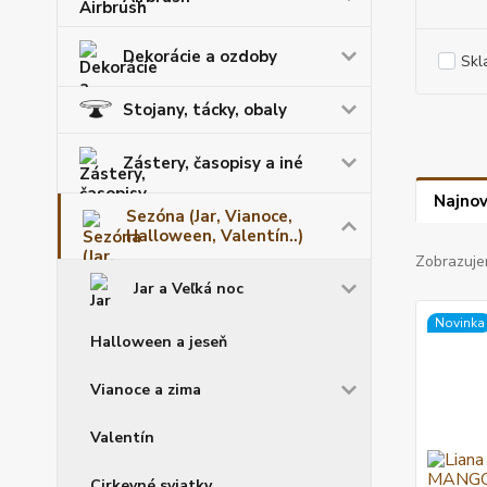
Dekorácie a ozdoby
Skl
Stojany, tácky, obaly
Zástery, časopisy a iné
Najnov
Sezóna (Jar, Vianoce,
Halloween, Valentín..)
Zobrazuje
Jar a Veľká noc
Novinka
Halloween a jeseň
Vianoce a zima
Valentín
Cirkevné sviatky