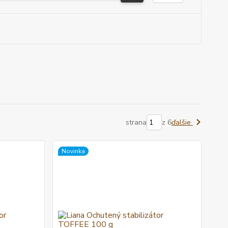
strana
z 6
ďalšie
Novinka