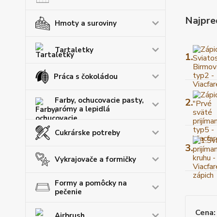
Najpre
Hmoty a suroviny
Tartaletky
1.
Práca s čokoládou
Farby, ochucovacie pasty,
2.
arómy a lepidlá
Cukrárske potreby
3.
Vykrajovače a formičky
Formy a pomôcky na
pečenie
Cena:
Airbrush