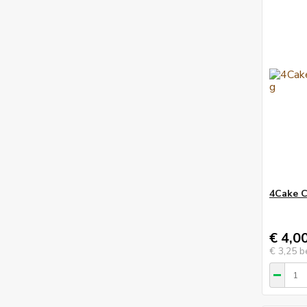
4Cake C
€ 4,0
€ 3,25
b