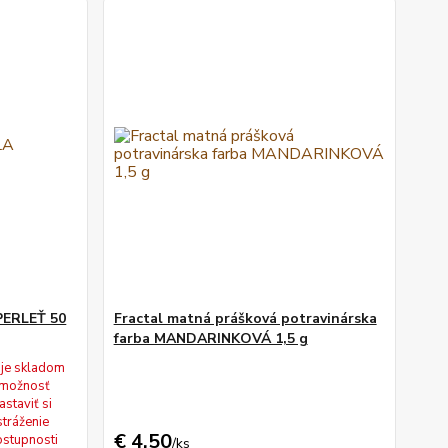
 PERLEŤ 50
Fractal matná prášková potravinárska
farba MANDARINKOVÁ 1,5 g
 je skladom
(možnosť
astaviť si
stráženie
€ 4,50
stupnosti
/
ks