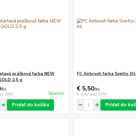
ietavá prášková farba NEW
FC Airbrush farba Svetlo žlt
GOLD 2,5 g
0
€ 5,50
/
ks
/
ks
Skladom
ez DPH
€ 4,47
bez DPH
Pridať do košíka
Pridať do koš