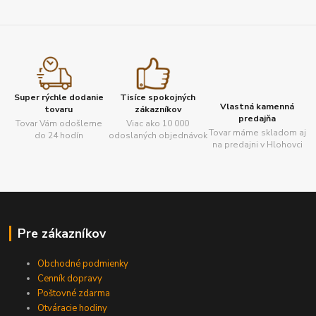
Super rýchle dodanie
Tisíce spokojných
Vlastná kamenná
tovaru
zákazníkov
predajňa
Tovar Vám odošleme
Viac ako 10 000
Tovar máme skladom aj
do 24 hodín
odoslaných objednávok
na predajni v Hlohovci
Pre zákazníkov
Obchodné podmienky
Cenník dopravy
Poštovné zdarma
Otváracie hodiny