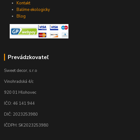
Kontakt
Balíme ekologicky
Blog
Prevádzkovateľ
Sweet decor, s.r.o
Vinohradská 4/c
920 01 Hlohovec
IČO: 46 141 944
DIČ: 2023253980
IČDPH: SK2023253980