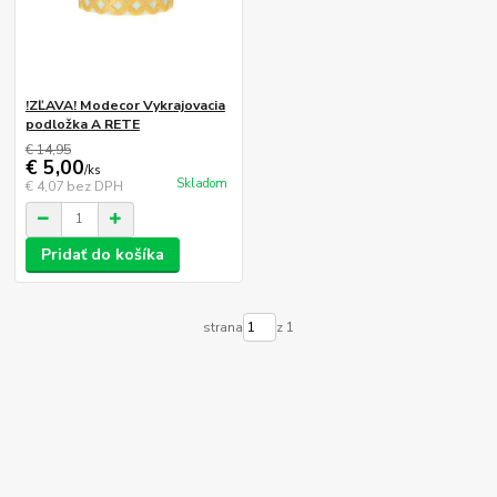
!ZĽAVA! Modecor Vykrajovacia
podložka A RETE
€ 14,95
€ 5,00
/
ks
Skladom
€ 4,07
bez DPH
Pridať do košíka
strana
z 1