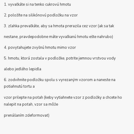
1. vyvaľkáte si na tenko cukrovú hmotu
2. položíte na silikónovú podložku na vzor
3. zľahka prevaľkáte, aby sa hmota prerazila cez vzor (ak sa tak
nestane, pravdepodobne máte vyvaľkanú hmotu ešte nahrubo)
4. povyťahujete zvyšnú hmotu mimo vzor
5. hmotu, ktorá zostala v podložke, potrite jemnou vrstvou vody
alebo jedlého lepidla
6. zodvihnite podložku spolu s vyrezaným vzorom a naneste na
potiahnutú tortu a
vzor prilepte na poťah (keby vytiahnete vzor z podložky a chcete ho
nalepiť na poťah, vzor sa môže
prenášaním zdeformovať)