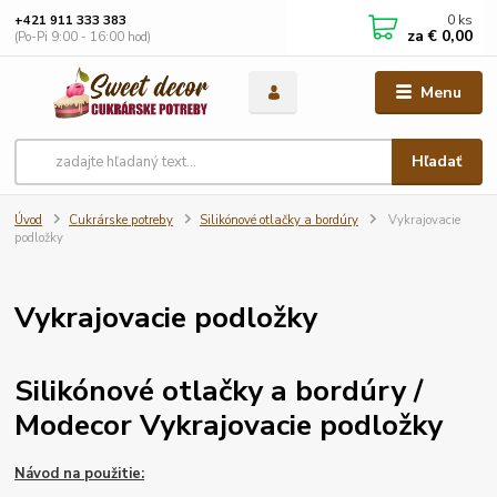
0
ks
+421 911 333 383
za
€ 0,00
(Po-Pi 9:00 - 16:00 hod)
Menu
Hľadať
Úvod
Cukrárske potreby
Silikónové otlačky a bordúry
Vykrajovacie
podložky
Vykrajovacie podložky
Silikónové otlačky a bordúry /
Modecor Vykrajovacie podložky
Návod na použitie: