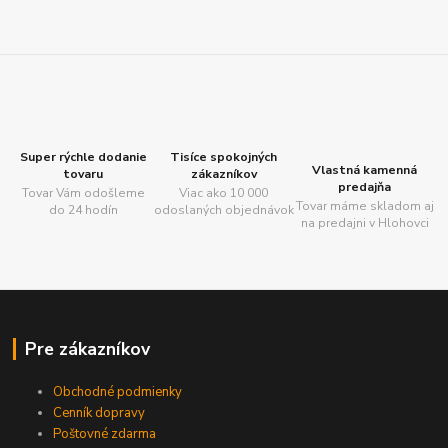
Super rýchle dodanie
Tisíce spokojných
Vlastná kamenná
tovaru
zákazníkov
predajňa
Tovar Vám odošleme
Viac ako 10 000
Tovar máme skladom aj
do 24 hodín
odoslaných objednávok
na predajni v Hlohovci
Pre zákazníkov
Obchodné podmienky
Cenník dopravy
Poštovné zdarma