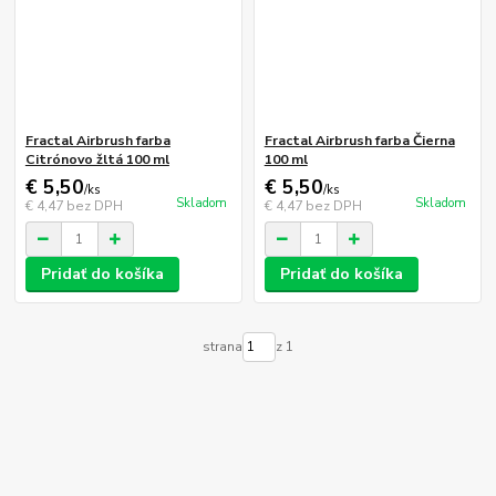
Fractal Airbrush farba
Fractal Airbrush farba Čierna
Citrónovo žltá 100 ml
100 ml
€ 5,50
€ 5,50
/
ks
/
ks
Skladom
Skladom
€ 4,47
bez DPH
€ 4,47
bez DPH
Pridať do košíka
Pridať do košíka
strana
z 1