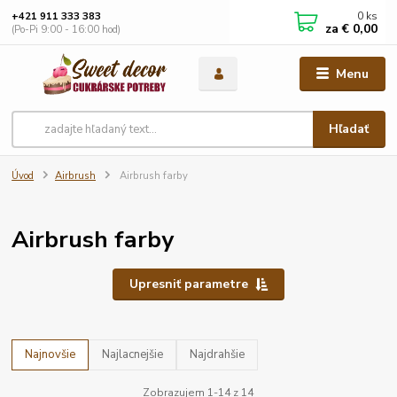
0
ks
+421 911 333 383
za
€ 0,00
(Po-Pi 9:00 - 16:00 hod)
Menu
Hľadať
Úvod
Airbrush
Airbrush farby
Airbrush farby
Upresniť parametre
Najnovšie
Najlacnejšie
Najdrahšie
Zobrazujem 1-14 z 14