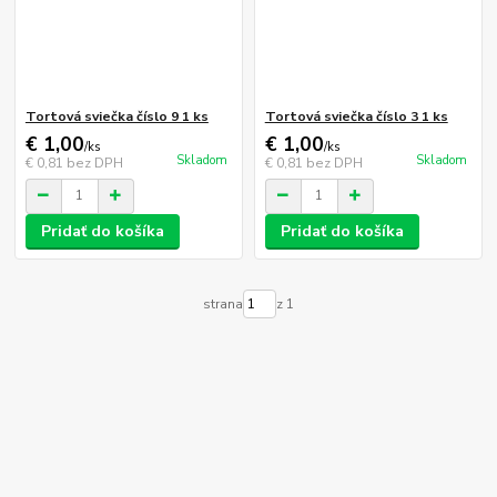
Tortová sviečka číslo 9 1 ks
Tortová sviečka číslo 3 1 ks
€ 1,00
€ 1,00
/
ks
/
ks
Skladom
Skladom
€ 0,81
bez DPH
€ 0,81
bez DPH
Pridať do košíka
Pridať do košíka
strana
z 1