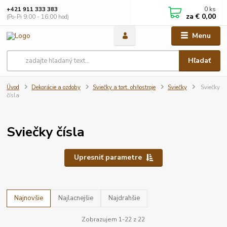
0
ks
+421 911 333 383
za
€ 0,00
(Po-Pi 9:00 - 16:00 hod)
Menu
Hľadať
Úvod
Dekorácie a ozdoby
Sviečky a tort. ohňostroje
Sviečky
Sviečky
čísla
Sviečky čísla
Upresniť parametre
Najnovšie
Najlacnejšie
Najdrahšie
Zobrazujem 1-22 z 22