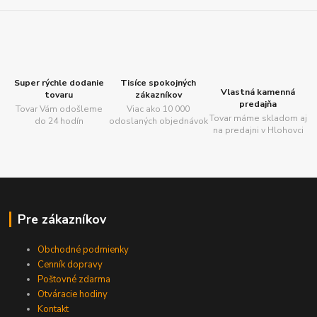
Super rýchle dodanie
Tisíce spokojných
Vlastná kamenná
tovaru
zákazníkov
predajňa
Tovar Vám odošleme
Viac ako 10 000
Tovar máme skladom aj
do 24 hodín
odoslaných objednávok
na predajni v Hlohovci
Pre zákazníkov
Obchodné podmienky
Cenník dopravy
Poštovné zdarma
Otváracie hodiny
Kontakt