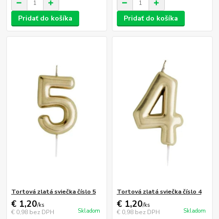
Pridať do košíka
Pridať do košíka
Tortová zlatá sviečka číslo 5
Tortová zlatá sviečka číslo 4
€ 1,20
€ 1,20
/
ks
/
ks
Skladom
Skladom
€ 0,98
bez DPH
€ 0,98
bez DPH