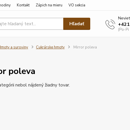
hodiny
Kontakt
Zápich na mieru
VO sekcia
Neviet
Hľadať
+421
(Po-Pi
moty a suroviny
Cukrárske hmoty
Mirror poleva
or poleva
ategórii nebol nájdený žiadny tovar.