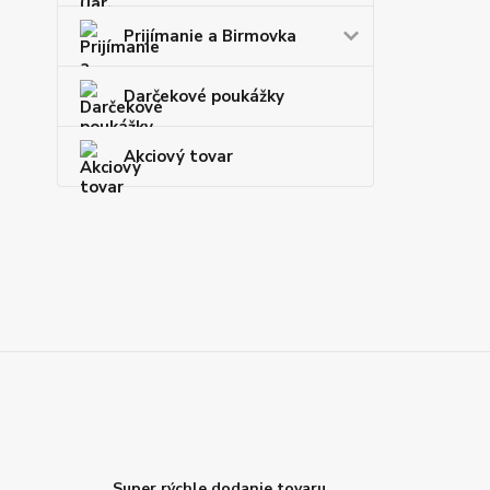
Prijímanie a Birmovka
Darčekové poukážky
Akciový tovar
Super rýchle dodanie tovaru