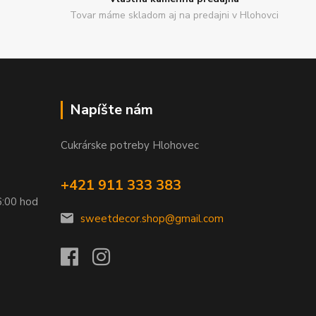
Tovar máme skladom aj na predajni v Hlohovci
Napíšte nám
Cukrárske potreby Hlohovec
+421 911 333 383
6:00 hod
sweetdecor.shop@gmail.com