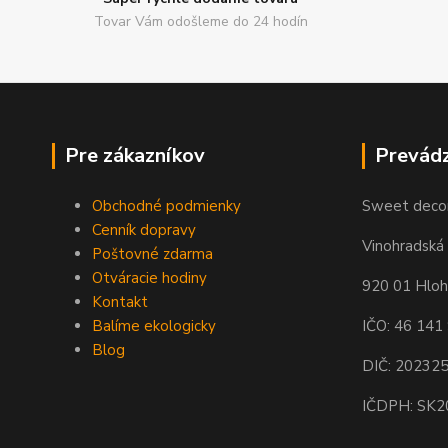
Tovar Vám odošleme do 24 hodín
Pre zákazníkov
Prevád
Obchodné podmienky
Sweet decor,
Cenník dopravy
Vinohradská 
Poštovné zdarma
Otváracie hodiny
920 01 Hlo
Kontakt
Balíme ekologicky
IČO: 46 141
Blog
DIČ: 20232
IČDPH: SK