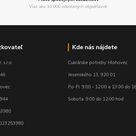
Viac ako 10 000 odoslaných objednávok
zkovateľ
Kde nás nájdete
 s.r.o
Cukrárske potreby Hlohovec
4/c
Jesenského 13, 920 01
hovec
Po-Pi: 9:00 - 12:00 a 13:00 do 1
 944
Sobota: 9:00 do 12:00 hod
53980
2023253980