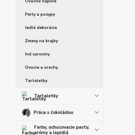
Ovocné náplne
Perly a posypy
Jedlé dekorácie
Zmesy na krajky
Iné suroviny
Ovocie a orechy
Tartaletky
Tartaletky
Práca s čokoládou
Farby, ochucovacie pasty,
arómy a lepidlá