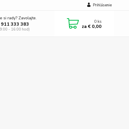
Prihlásenie
e si rady? Zavolajte.
0
ks
 911 333 383
za
€ 0,00
 9:00 - 16:00 hod)