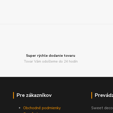
Super rýchle dodanie tovaru
Tovar Vám odošleme do 24 hodín
Pre zákazníkov
Prevád
Obchodné podmienky
Sweet decor,