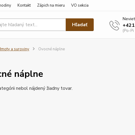
hodiny
Kontakt
Zápich na mieru
VO sekcia
Neviet
Hľadať
+421
(Po-Pi
moty a suroviny
Ovocné náplne
né náplne
ategórii nebol nájdený žiadny tovar.