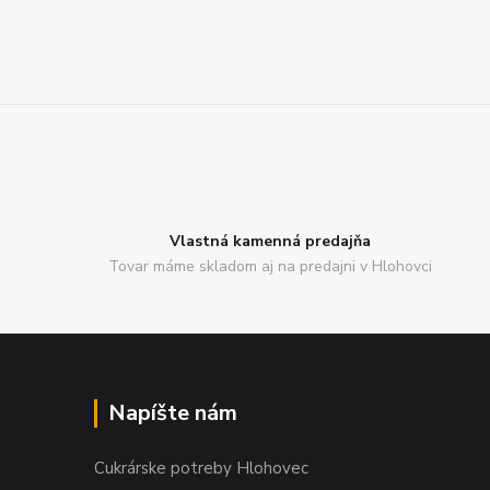
Vlastná kamenná predajňa
Tovar máme skladom aj na predajni v Hlohovci
Napíšte nám
Cukrárske potreby Hlohovec