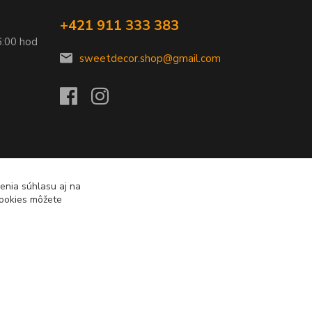
+421 911 333 383
6:00 hod
sweetdecor.shop@gmail.com
enia súhlasu aj na
cookies môžete
Vytvorené na
Eshop-rychlo.sk