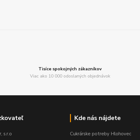
Tisíce spokojných zákazníkov
Viac ako 10 000 odoslaných objednávok
zkovateľ
Kde nás nájdete
 s.r.o
Cukrárske potreby Hlohovec