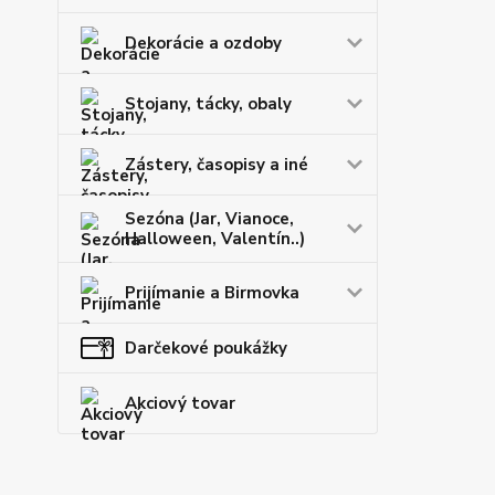
Dekorácie a ozdoby
Stojany, tácky, obaly
Zástery, časopisy a iné
Sezóna (Jar, Vianoce,
Halloween, Valentín..)
Prijímanie a Birmovka
Darčekové poukážky
Akciový tovar