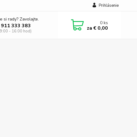
Prihlásenie
e si rady? Zavolajte.
0
ks
 911 333 383
za
€ 0,00
 9:00 - 16:00 hod)