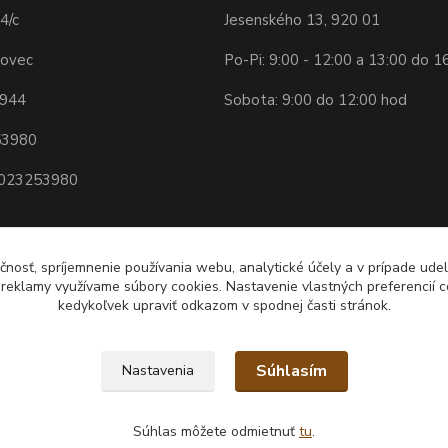
4/c
Jesenského 13, 920 01
hovec
Po-Pi: 9:00 - 12:00 a 13:00 do 1
 944
Sobota: 9:00 do 12:00 hod
53980
2023253980
čnosť, spríjemnenie používania webu, analytické účely a v prípade udel
a reklamy využívame súbory cookies. Nastavenie vlastných preferencií 
kedykoľvek upraviť odkazom v spodnej časti stránok.
Súhlasím
Nastavenia
Súhlas môžete odmietnuť
tu
.