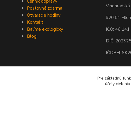
Cenník dopravy
Vinohradská 
Poštovné zdarma
Otváracie hodiny
920 01 Hlo
Kontakt
Balíme ekologicky
IČO: 46 141
Blog
DIČ: 20232
IČDPH: SK
Pre základnú funk
účely cieleni