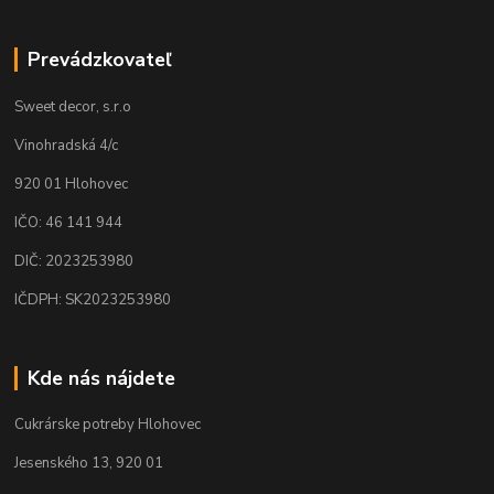
Prevádzkovateľ
Sweet decor, s.r.o
Vinohradská 4/c
920 01 Hlohovec
IČO: 46 141 944
DIČ: 2023253980
IČDPH: SK2023253980
Kde nás nájdete
Cukrárske potreby Hlohovec
Jesenského 13, 920 01