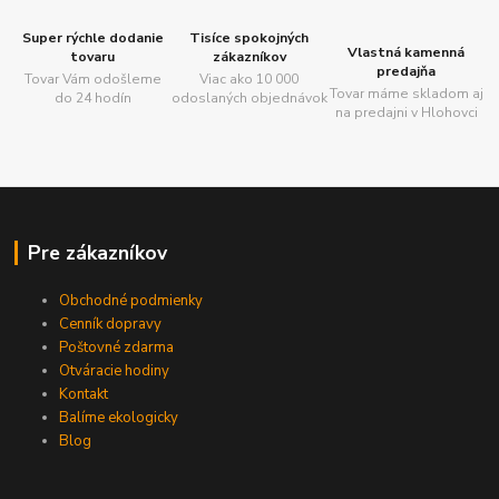
Super rýchle dodanie
Tisíce spokojných
Vlastná kamenná
tovaru
zákazníkov
predajňa
Tovar Vám odošleme
Viac ako 10 000
Tovar máme skladom aj
do 24 hodín
odoslaných objednávok
na predajni v Hlohovci
Pre zákazníkov
Obchodné podmienky
Cenník dopravy
Poštovné zdarma
Otváracie hodiny
Kontakt
Balíme ekologicky
Blog