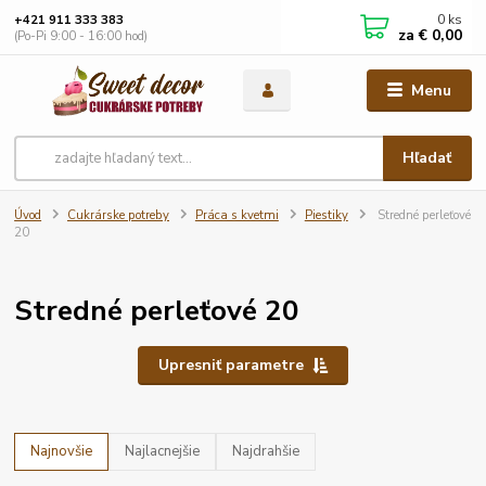
0
ks
+421 911 333 383
za
€ 0,00
(Po-Pi 9:00 - 16:00 hod)
Menu
Hľadať
Úvod
Cukrárske potreby
Práca s kvetmi
Piestiky
Stredné perleťové
20
Stredné perleťové 20
Upresniť parametre
Najnovšie
Najlacnejšie
Najdrahšie