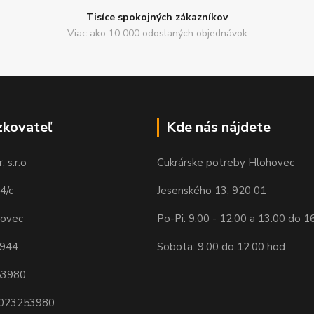
Tisíce spokojných zákazníkov
Viac ako 10 000 odoslaných objednávok
zkovateľ
Kde nás nájdete
 s.r.o
Cukrárske potreby Hlohovec
4/c
Jesenského 13, 920 01
hovec
Po-Pi: 9:00 - 12:00 a 13:00 do 1
 944
Sobota: 9:00 do 12:00 hod
53980
2023253980