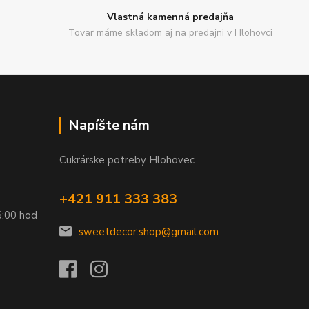
Vlastná kamenná predajňa
Tovar máme skladom aj na predajni v Hlohovci
Napíšte nám
Cukrárske potreby Hlohovec
+421 911 333 383
6:00 hod
sweetdecor.shop@gmail.com