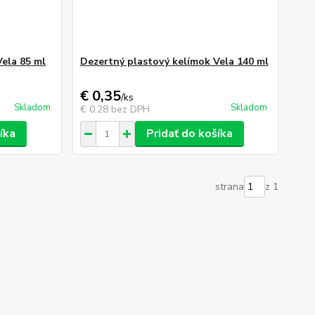
Vela 85 ml
Dezertný plastový kelímok Vela 140 ml
€ 0,35
/
ks
Skladom
Skladom
€ 0,28
bez DPH
íka
Pridať do košíka
strana
z 1