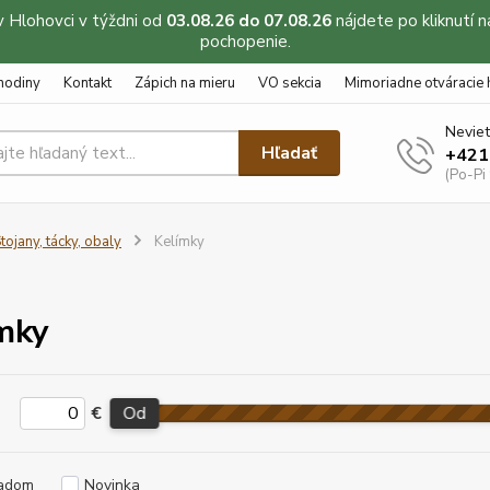
v Hlohovci v týždni od
03.08.26 do 07.08.26
nájdete po kliknutí 
pochopenie.
hodiny
Kontakt
Zápich na mieru
VO sekcia
Mimoriadne otváracie 
Neviet
Hľadať
+421
(Po-Pi
tojany, tácky, obaly
Kelímky
mky
€
Od
adom
Novinka