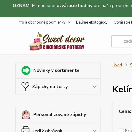
OZNAM!
Mimoriadne
otváracie hodiny
pre našu predajňu 
Info a obchodné podmienky
Balíme ekologicky
Otváracie 
Úvod
S
Novinky v sortimente
Kelí
Zápichy na torty
Cena:
Personalizované zápichy
Jedlý obrázok
Skl