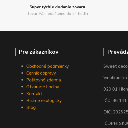
Super rýchle dodanie tovaru
Tovar Vám odošleme do 24 hodín
Pre zákazníkov
Prevád
Obchodné podmienky
Sweet decor,
Cenník dopravy
Vinohradská 
Poštovné zdarma
Otváracie hodiny
920 01 Hlo
Kontakt
Balíme ekologicky
IČO: 46 141
Blog
DIČ: 20232
IČDPH: SK