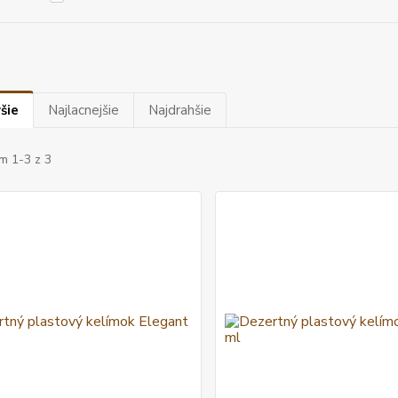
šie
Najlacnejšie
Najdrahšie
m 1-3 z 3