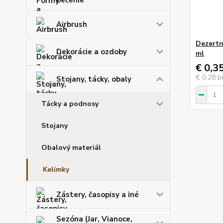
pečenie
Airbrush
Dezertn
Dekorácie a ozdoby
ml
€ 0,3
€ 0,28
b
Stojany, tácky, obaly
Tácky a podnosy
Stojany
Obalový materiál
Kelímky
Zástery, časopisy a iné
Sezóna (Jar, Vianoce,