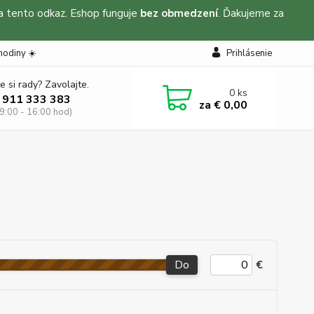
na tento odkaz. Eshop funguje
bez obmedzení
. Ďakujeme za
hodiny ☀️
Prihlásenie
e si rady? Zavolajte.
0
ks
 911 333 383
za
€ 0,00
 9:00 - 16:00 hod)
Do
€