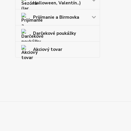
Halloween, Valentín..)
Prijímanie a Birmovka
Darčekové poukážky
Akciový tovar