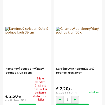
Kartónový strieborný/zlatý
Kartónový strieborný/zlatý
podnos kruh 35 cm
podnos kruh 30 cm
Nie je
skladom
(možnosť
€ 2,20
nastaviť si
/
ks
Skladom
€ 1,79
bez DPH
stráženie
€ 2,50
dostupnosti
/
ks
nižšie)
€ 2,03
bez DPH