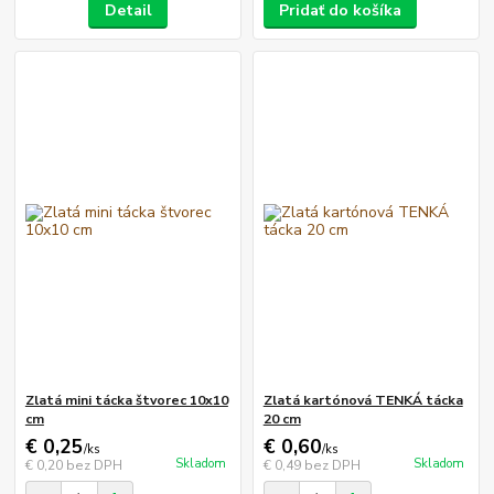
Detail
Pridať do košíka
Zlatá mini tácka štvorec 10x10
Zlatá kartónová TENKÁ tácka
cm
20 cm
€ 0,25
€ 0,60
/
ks
/
ks
Skladom
Skladom
€ 0,20
bez DPH
€ 0,49
bez DPH