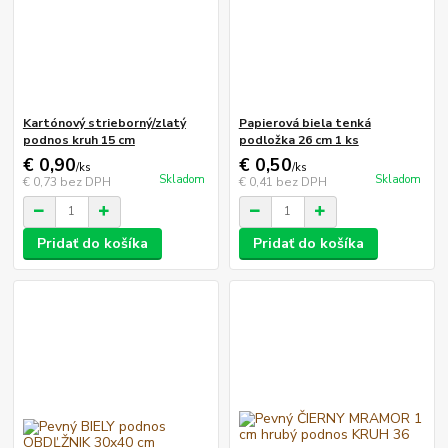
Kartónový strieborný/zlatý
Papierová biela tenká
podnos kruh 15 cm
podložka 26 cm 1 ks
€ 0,90
€ 0,50
/
ks
/
ks
Skladom
Skladom
€ 0,73
bez DPH
€ 0,41
bez DPH
Pridať do košíka
Pridať do košíka