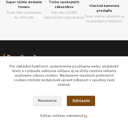
Super rýchle dodanie
Tisíce spokojných
Vlastná kamenná
tovaru
zákazníkov
predajňa
Tovar Vám odošleme
Viac ako 10 000
Tovar máme skladom aj
do 24 hodín
odoslaných objednávok
na predajni v Hlohovci
Pre zákazníkov
Pre základnú funkčnosť, spríjemnenie používania webu, analytické
Obchodné podmienky
účely a v prípade udelenia súhlasu aj na účely cielenia reklamy
Cenník dopravy
využívame súbory cookies. Nastavenie vlastných preferencií
cookies môžete kedykoľvek upraviť odkazom v spodnej časti
Poštovné zdarma
stránok.
Otváracie hodiny
Kontakt
Balíme ekologicky
Súhlasím
Nastavenia
Blog
Súhlas môžete odmietnuť
tu
.