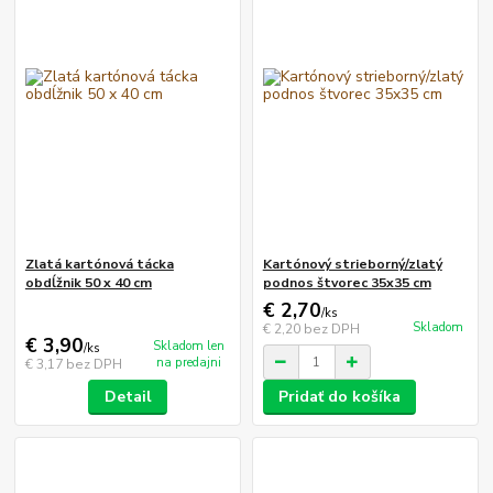
Zlatá kartónová tácka
Kartónový strieborný/zlatý
obdĺžnik 50 x 40 cm
podnos štvorec 35x35 cm
€ 2,70
/
ks
Skladom
€ 2,20
bez DPH
€ 3,90
Skladom len
/
ks
na predajni
€ 3,17
bez DPH
Detail
Pridať do košíka