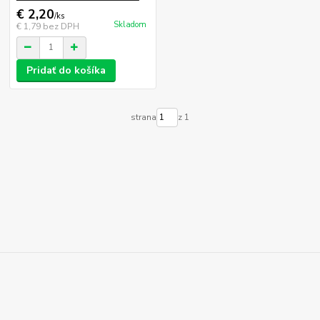
€ 2,20
/
ks
Skladom
€ 1,79
bez DPH
Pridať do košíka
strana
z 1