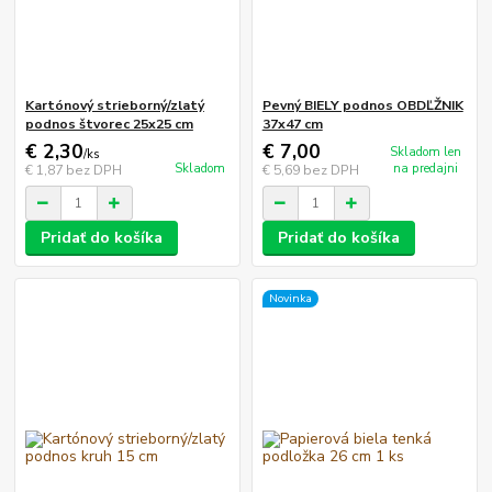
Kartónový strieborný/zlatý
Pevný BIELY podnos OBDĽŽNIK
podnos štvorec 25x25 cm
37x47 cm
€ 2,30
€ 7,00
Skladom len
/
ks
Skladom
na predajni
€ 1,87
bez DPH
€ 5,69
bez DPH
Pridať do košíka
Pridať do košíka
Novinka