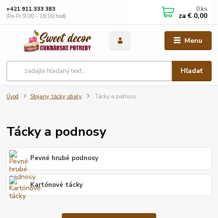
0
ks
+421 911 333 383
za
€ 0,00
(Po-Pi 9:00 - 16:00 hod)
Menu
Hľadať
Úvod
Stojany, tácky, obaly
Tácky a podnosy
Tácky a podnosy
Pevné hrubé podnosy
Kartónové tácky