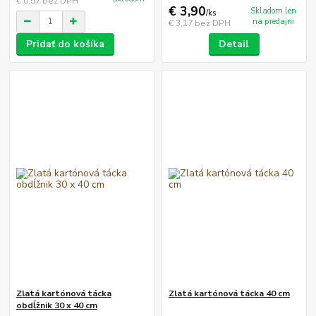
€ 0,57
bez DPH
€ 3,90
Skladom len
/
ks
na predajni
€ 3,17
bez DPH
Pridať do košíka
Detail
Zlatá kartónová tácka
Zlatá kartónová tácka 40 cm
obdĺžnik 30 x 40 cm