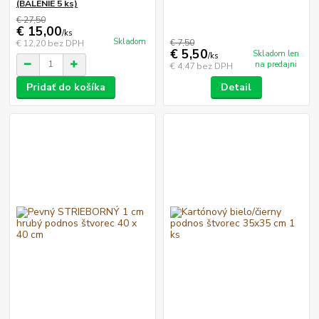
(BALENIE 5 ks)
€ 27,50
€ 15,00
/
ks
Skladom
€ 7,50
€ 12,20
bez DPH
€ 5,50
Skladom len
/
ks
na predajni
€ 4,47
bez DPH
Pridať do košíka
Detail