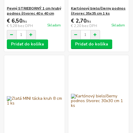
Pevný STRIEBORNÝ 1 cm hrubý
Kartónový bielo/čierny podnos
podnos štvorec 40 x 40 cm
štvorec 35x35 cm 1 ks
€ 6,50
€ 2,70
/
ks
/
ks
Skladom
Skladom
€ 5,28
bez DPH
€ 2,20
bez DPH
Pridať do košíka
Pridať do košíka