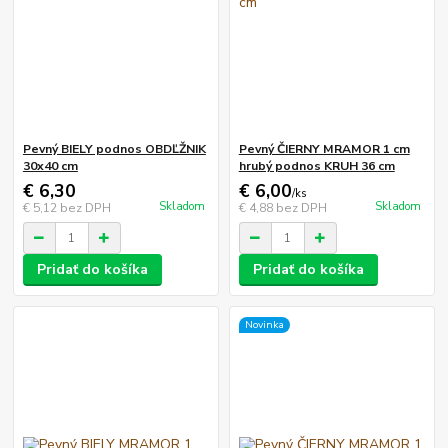
Pevný BIELY podnos OBDĽŽNIK
Pevný ČIERNY MRAMOR 1 cm
30x40 cm
hrubý podnos KRUH 36 cm
€ 6,30
€ 6,00
/
ks
Skladom
Skladom
€ 5,12
bez DPH
€ 4,88
bez DPH
Pridať do košíka
Pridať do košíka
Novinka