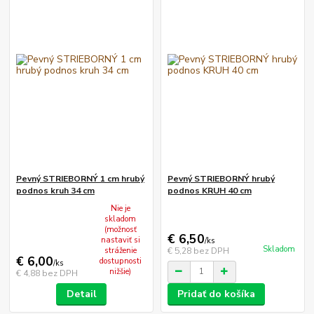
Pevný STRIEBORNÝ 1 cm hrubý
Pevný STRIEBORNÝ hrubý
podnos kruh 34 cm
podnos KRUH 40 cm
Nie je
skladom
(možnosť
€ 6,50
nastaviť si
/
ks
Skladom
€ 5,28
bez DPH
stráženie
€ 6,00
dostupnosti
/
ks
nižšie)
€ 4,88
bez DPH
Detail
Pridať do košíka