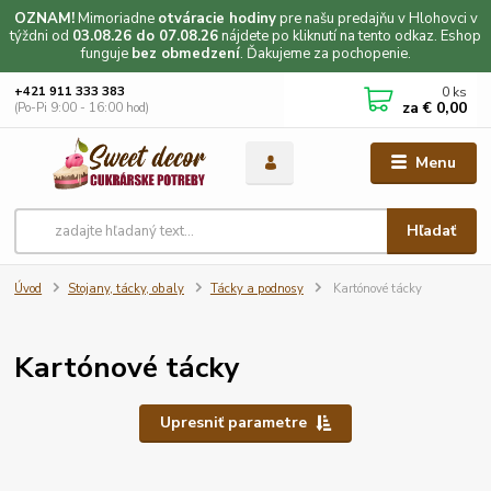
OZNAM!
Mimoriadne
otváracie hodiny
pre našu predajňu v Hlohovci v
týždni od
03.08.26 do 07.08.26
nájdete po kliknutí na tento odkaz. Eshop
funguje
bez obmedzení
. Ďakujeme za pochopenie.
0
ks
+421 911 333 383
za
€ 0,00
(Po-Pi 9:00 - 16:00 hod)
Menu
Hľadať
Úvod
Stojany, tácky, obaly
Tácky a podnosy
Kartónové tácky
Kartónové tácky
Upresniť parametre