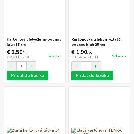
Kartónový biely/čierny podnos
Kartónový strieborný/zlatý
kruh 35 cm
podnos kruh 25 cm
€ 2,50
€ 1,90
/
ks
/
ks
Skladom
Skladom
€ 2,03
bez DPH
€ 1,54
bez DPH
Pridať do košíka
Pridať do košíka