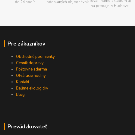
Tovar máme skladom aj
do 24 hodín
odoslaných objednávok
na predajni v Hlohovci
Pre zákazníkov
Obchodné podmienky
Cenník dopravy
Poštovné zdarma
Otváracie hodiny
Kontakt
Balíme ekologicky
Blog
Prevádzkovateľ