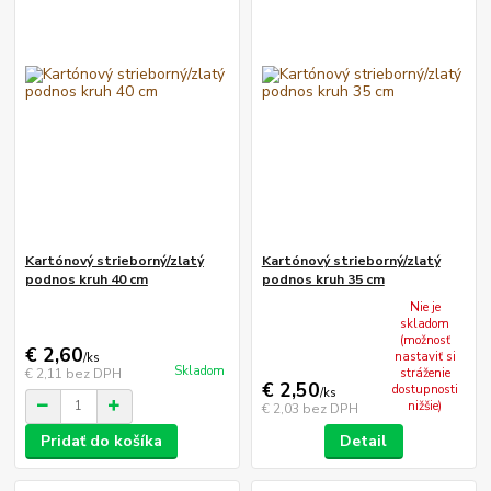
Kartónový strieborný/zlatý
Kartónový strieborný/zlatý
podnos kruh 40 cm
podnos kruh 35 cm
Nie je
skladom
(možnosť
€ 2,60
nastaviť si
/
ks
Skladom
€ 2,11
bez DPH
stráženie
€ 2,50
dostupnosti
/
ks
nižšie)
€ 2,03
bez DPH
Pridať do košíka
Detail