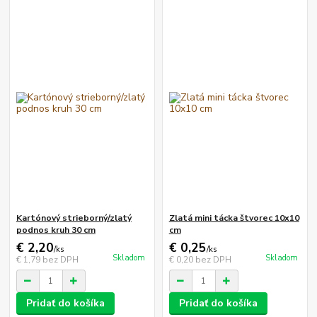
Kartónový strieborný/zlatý
Zlatá mini tácka štvorec 10x10
podnos kruh 30 cm
cm
€ 2,20
€ 0,25
/
ks
/
ks
Skladom
Skladom
€ 1,79
bez DPH
€ 0,20
bez DPH
Pridať do košíka
Pridať do košíka