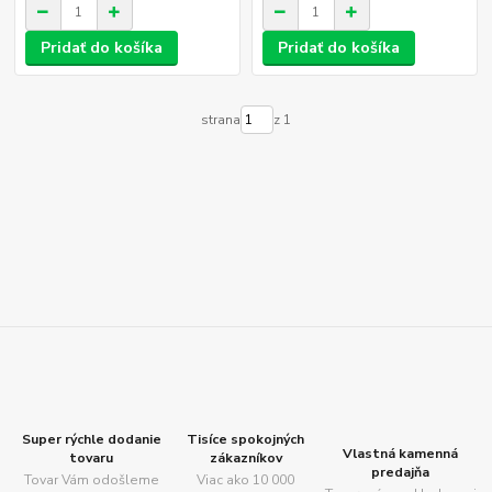
Pridať do košíka
Pridať do košíka
strana
z 1
Super rýchle dodanie
Tisíce spokojných
Vlastná kamenná
tovaru
zákazníkov
predajňa
Tovar Vám odošleme
Viac ako 10 000