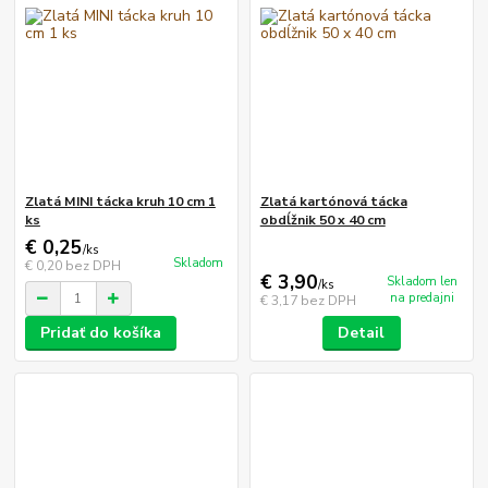
Zlatá MINI tácka kruh 10 cm 1
Zlatá kartónová tácka
ks
obdĺžnik 50 x 40 cm
€ 0,25
/
ks
Skladom
€ 0,20
bez DPH
€ 3,90
Skladom len
/
ks
na predajni
€ 3,17
bez DPH
Pridať do košíka
Detail