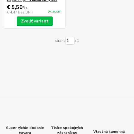
€ 5,50
/
ks
Skladom
€ 4,47
bez DPH
Zvoliť variant
strana
z 1
Super rýchle dodanie
Tisíce spokojných
Vlastná kamenná
tovaru
zákazníkov