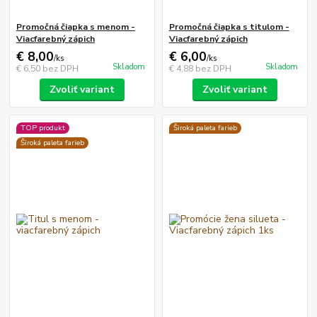
Promočná čiapka s menom -
Promočná čiapka s titulom -
Viacfarebný zápich
Viacfarebný zápich
€ 8,00
€ 6,00
/
ks
/
ks
Skladom
Skladom
€ 6,50
bez DPH
€ 4,88
bez DPH
Zvoliť variant
Zvoliť variant
TOP produkt
Široká paleta farieb
Široká paleta farieb