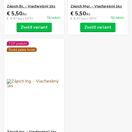
Zápich Bc. - Viacfarebný 1ks
Zápich Mgr. - Viacfarebný 1ks
€ 5,50
€ 5,50
/
ks
/
ks
Skladom
Skladom
€ 4,47
bez DPH
€ 4,47
bez DPH
Zvoliť variant
Zvoliť variant
TOP produkt
Široká paleta farieb
Zápich Ing. - Viacfarebný 1ks