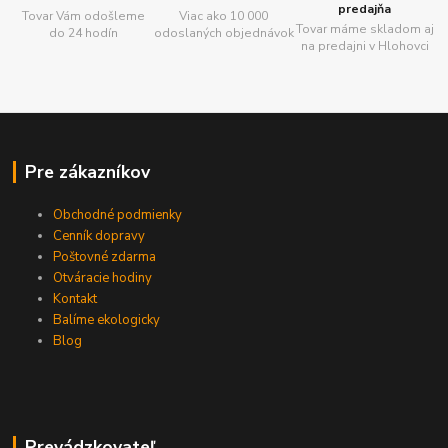
predajňa
Tovar Vám odošleme
Viac ako 10 000
Tovar máme skladom aj
do 24 hodín
odoslaných objednávok
na predajni v Hlohovci
Pre zákazníkov
Obchodné podmienky
Cenník dopravy
Poštovné zdarma
Otváracie hodiny
Kontakt
Balíme ekologicky
Blog
Prevádzkovateľ