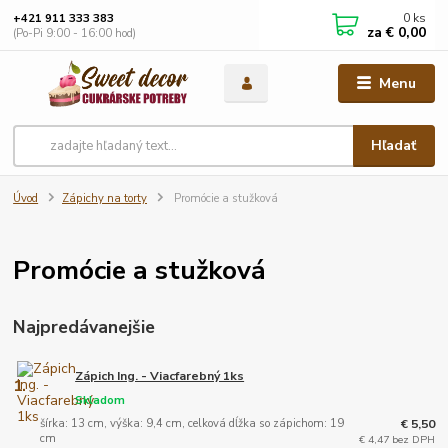
0
ks
+421 911 333 383
za
€ 0,00
(Po-Pi 9:00 - 16:00 hod)
Menu
Hľadať
Úvod
Zápichy na torty
Promócie a stužková
Promócie a stužková
Najpredávanejšie
Zápich Ing. - Viacfarebný 1ks
1.
Skladom
šírka: 13 cm, výška: 9,4 cm, celková dĺžka so zápichom: 19
€ 5,50
cm
€ 4,47 bez DPH