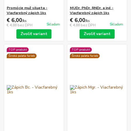
Promócie muž silueta -
MUDr. PhDr. RNDr. a iné -
Viacfarebný zápich 1ks
Viacfarebný zápich 1ks
€ 6,00
€ 6,00
/
ks
/
ks
Skladom
Skladom
€ 4,88
bez DPH
€ 4,88
bez DPH
Zvoliť variant
Zvoliť variant
TOP produkt
TOP produkt
Široká paleta farieb
Široká paleta farieb