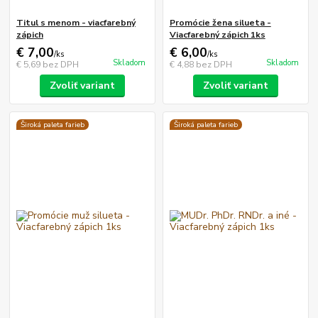
Titul s menom - viacfarebný
Promócie žena silueta -
zápich
Viacfarebný zápich 1ks
€ 7,00
€ 6,00
/
ks
/
ks
Skladom
Skladom
€ 5,69
bez DPH
€ 4,88
bez DPH
Zvoliť variant
Zvoliť variant
Široká paleta farieb
Široká paleta farieb