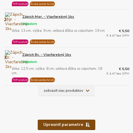
TOP produkt
Široká paleta farieb
Zápich Mgr. - Viacfarebný 1ks
2.
Skladom
šírka: 13 cm, výška: 9 cm, celková dĺžka so zápichom: 19 cm
€ 5,50
€ 4,47 bez DPH
TOP produkt
Široká paleta farieb
Zápich Bc. - Viacfarebný 1ks
3.
Skladom
šírka: 12,5 cm, výška: 8 cm, celková dĺžka so zápichom: 18
€ 5,50
cm
€ 4,47 bez DPH
TOP produkt
Široká paleta farieb
zobraziť viac produktov
Upresniť parametre