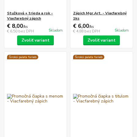
Stužková + trieda a rok -
Zápich Mgr.Art. - Viacfarebný
Viacfarebný zápich
1ks
€ 8,00
€ 6,00
/
ks
/
ks
Skladom
Skladom
€ 6,50
bez DPH
€ 4,88
bez DPH
Zvoliť variant
Zvoliť variant
Široká paleta farieb
Široká paleta farieb