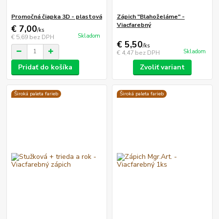
Promočná čiapka 3D - plastová
Zápich "Blahoželáme" -
Viacfarebný
€ 7,00
/
ks
Skladom
€ 5,69
bez DPH
€ 5,50
/
ks
Skladom
€ 4,47
bez DPH
Pridať do košíka
Zvoliť variant
Široká paleta farieb
Široká paleta farieb