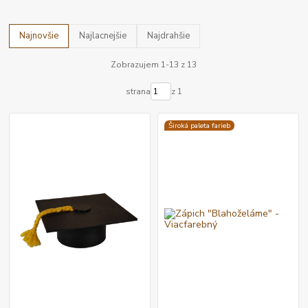
Najnovšie
Najlacnejšie
Najdrahšie
Zobrazujem 1-13 z 13
strana
z 1
Široká paleta farieb