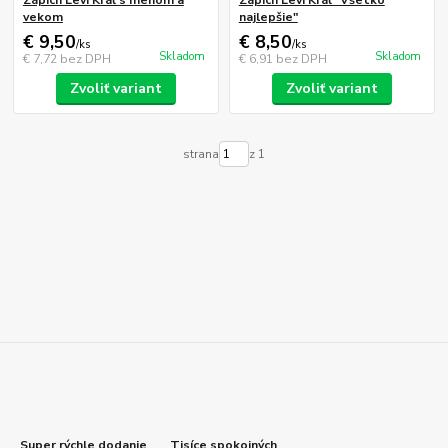
vekom
najlepšie"
€ 9,50
€ 8,50
/
ks
/
ks
Skladom
Skladom
€ 7,72
bez DPH
€ 6,91
bez DPH
Zvoliť variant
Zvoliť variant
strana
z 1
Super rýchle dodanie
Tisíce spokojných