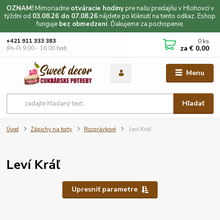
OZNAM!
Mimoriadne
otváracie hodiny
pre našu predajňu v Hlohovci v
týždni od
03.08.26 do 07.08.26
nájdete po kliknutí na tento odkaz. Eshop
funguje
bez obmedzení
. Ďakujeme za pochopenie.
0
ks
+421 911 333 383
za
€ 0,00
(Po-Pi 9:00 - 16:00 hod)
Menu
Hľadať
Úvod
Zápichy na torty
Rozprávkové
Leví Kráľ
Leví Kráľ
Upresniť parametre