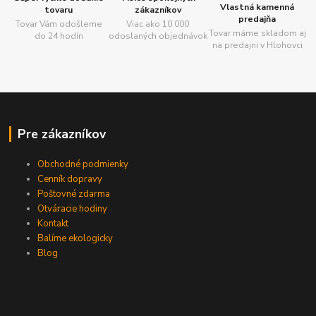
Vlastná kamenná
tovaru
zákazníkov
predajňa
Tovar Vám odošleme
Viac ako 10 000
Tovar máme skladom aj
do 24 hodín
odoslaných objednávok
na predajni v Hlohovci
Pre zákazníkov
Obchodné podmienky
Cenník dopravy
Poštovné zdarma
Otváracie hodiny
Kontakt
Balíme ekologicky
Blog