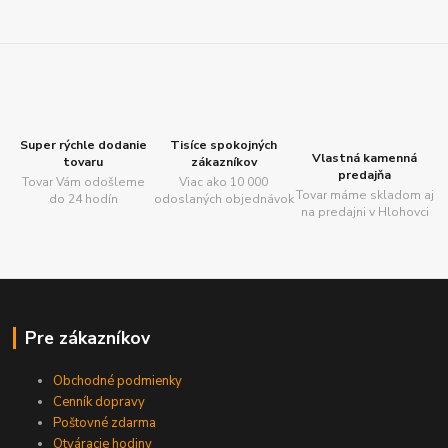
Super rýchle dodanie
Tisíce spokojných
Vlastná kamenná
tovaru
zákazníkov
predajňa
Tovar Vám odošleme
Viac ako 10 000
Tovar máme skladom aj
do 24 hodín
odoslaných objednávok
na predajni v Hlohovci
Pre zákazníkov
Obchodné podmienky
Cenník dopravy
Poštovné zdarma
Otváracie hodiny