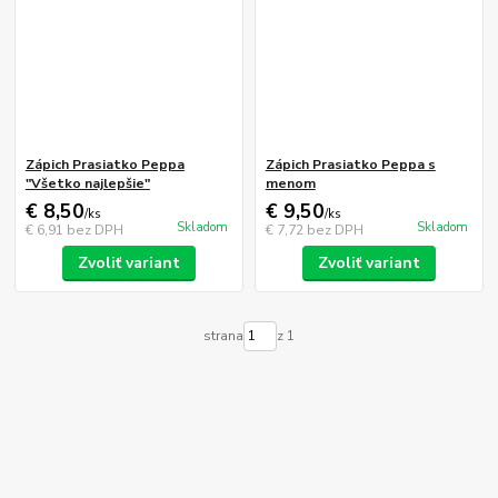
Zápich Prasiatko Peppa
Zápich Prasiatko Peppa s
"Všetko najlepšie"
menom
€ 8,50
€ 9,50
/
ks
/
ks
Skladom
Skladom
€ 6,91
bez DPH
€ 7,72
bez DPH
Zvoliť variant
Zvoliť variant
strana
z 1