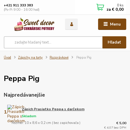
0
ks
+421 911 333 383
za
€ 0,00
(Po-Pi 9:00 - 16:00 hod)
Menu
Hľadať
Úvod
Zápichy na torty
Rozprávkové
Peppa Pig
Peppa Pig
Najpredávanejšie
Zápich Prasiatko Peppa s darčekom
1.
Skladom
Rozmer: 10 x 8,6 x 0,2 cm ( bez zapichovača )
€ 5,00
€ 4,07 bez DPH