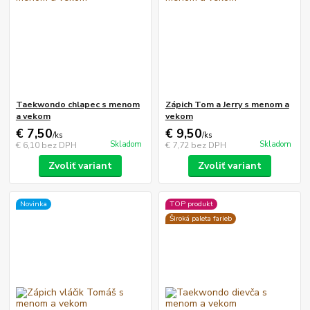
Taekwondo chlapec s menom
Zápich Tom a Jerry s menom a
a vekom
vekom
€ 7,50
€ 9,50
/
ks
/
ks
Skladom
Skladom
€ 6,10
bez DPH
€ 7,72
bez DPH
Zvoliť variant
Zvoliť variant
Novinka
TOP produkt
Široká paleta farieb