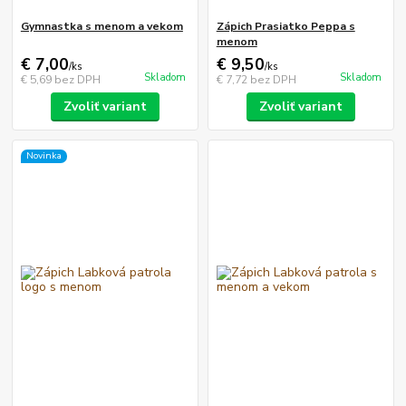
Gymnastka s menom a vekom
Zápich Prasiatko Peppa s
menom
€ 7,00
€ 9,50
/
ks
/
ks
Skladom
Skladom
€ 5,69
bez DPH
€ 7,72
bez DPH
Zvoliť variant
Zvoliť variant
Novinka