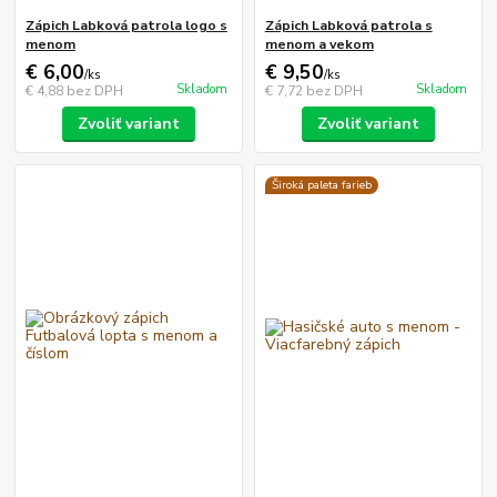
Zápich Labková patrola logo s
Zápich Labková patrola s
menom
menom a vekom
€ 6,00
€ 9,50
/
ks
/
ks
Skladom
Skladom
€ 4,88
bez DPH
€ 7,72
bez DPH
Zvoliť variant
Zvoliť variant
Široká paleta farieb