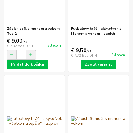
Zápich psík s menom a vekom
Futbalový hráč - akýkoľvek s
Typ 2
Menom a vekom - zápich
€ 9,00
/
ks
Skladom
€ 7,32
bez DPH
€ 9,50
/
ks
Skladom
€ 7,72
bez DPH
Pridať do košíka
Zvoliť variant