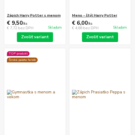
Zápich Harry Potter s menom
Meno - štýl Harry Potter
€ 9,50
€ 6,00
/
ks
/
ks
Skladom
Skladom
€ 7,72
bez DPH
€ 4,88
bez DPH
Zvoliť variant
Zvoliť variant
TOP produkt
Široká paleta farieb