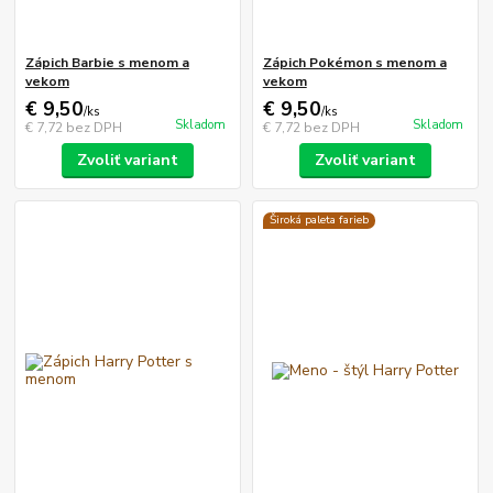
Zápich Barbie s menom a
Zápich Pokémon s menom a
vekom
vekom
€ 9,50
€ 9,50
/
ks
/
ks
Skladom
Skladom
€ 7,72
bez DPH
€ 7,72
bez DPH
Zvoliť variant
Zvoliť variant
Široká paleta farieb