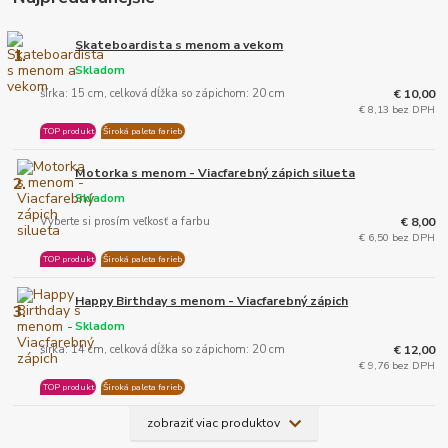
Skateboardista s menom a vekom
1.
Skladom
šírka: 15 cm, celková dĺžka so zápichom: 20 cm
€ 10,00
€ 8,13 bez DPH
TOP produkt
Široká paleta farieb
Motorka s menom - Viacfarebný zápich silueta
2.
Skladom
Vyberte si prosím veľkosť a farbu
€ 8,00
€ 6,50 bez DPH
TOP produkt
Široká paleta farieb
Happy Birthday s menom - Viacfarebný zápich
3.
Skladom
šírka: 14 cm, celková dĺžka so zápichom: 20 cm
€ 12,00
€ 9,76 bez DPH
TOP produkt
Široká paleta farieb
zobraziť viac produktov