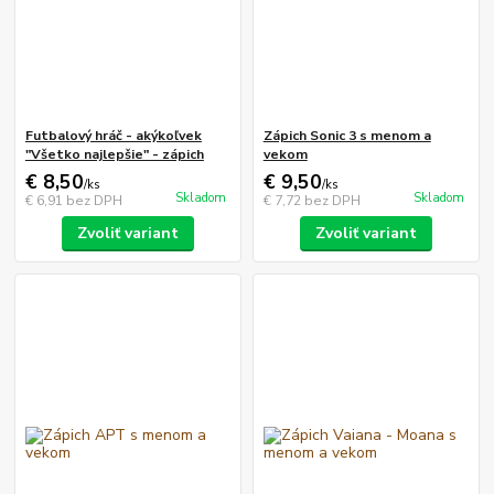
Futbalový hráč - akýkoľvek
Zápich Sonic 3 s menom a
"Všetko najlepšie" - zápich
vekom
€ 8,50
€ 9,50
/
ks
/
ks
Skladom
Skladom
€ 6,91
bez DPH
€ 7,72
bez DPH
Zvoliť variant
Zvoliť variant