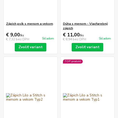
Zápich psík s menom a vekom
Dúha s menom - Viacfarebný
zápich
€ 9,00
€ 11,00
/
ks
/
ks
Skladom
Skladom
€ 7,32
bez DPH
€ 8,94
bez DPH
Zvoliť variant
Zvoliť variant
TOP produkt