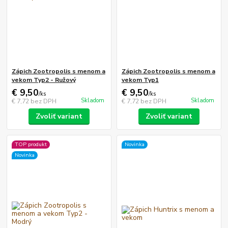
Zápich Zootropolis s menom a
Zápich Zootropolis s menom a
vekom Typ2 - Ružový
vekom Typ1
€ 9,50
€ 9,50
/
ks
/
ks
Skladom
Skladom
€ 7,72
bez DPH
€ 7,72
bez DPH
Zvoliť variant
Zvoliť variant
TOP produkt
Novinka
Novinka