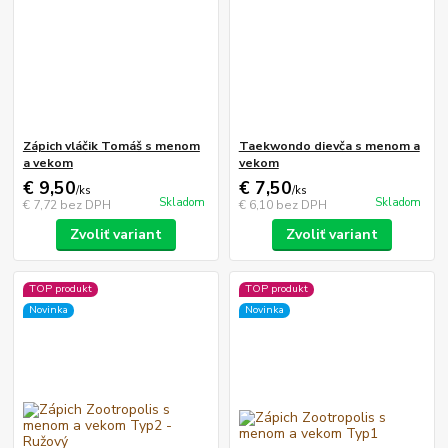
Zápich vláčik Tomáš s menom
Taekwondo dievča s menom a
a vekom
vekom
€ 9,50
€ 7,50
/
ks
/
ks
Skladom
Skladom
€ 7,72
bez DPH
€ 6,10
bez DPH
Zvoliť variant
Zvoliť variant
TOP produkt
TOP produkt
Novinka
Novinka