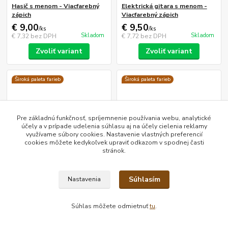
Hasič s menom - Viacfarebný
Elektrická gitara s menom -
zápich
Viacfarebný zápich
€ 9,00
€ 9,50
/
ks
/
ks
Skladom
Skladom
€ 7,32
bez DPH
€ 7,72
bez DPH
Zvoliť variant
Zvoliť variant
Široká paleta farieb
Široká paleta farieb
Pre základnú funkčnosť, spríjemnenie používania webu, analytické
účely a v prípade udelenia súhlasu aj na účely cielenia reklamy
využívame súbory cookies. Nastavenie vlastných preferencií
cookies môžete kedykoľvek upraviť odkazom v spodnej časti
stránok.
Súhlasím
Nastavenia
Súhlas môžete odmietnuť
tu
.