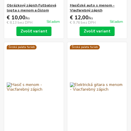
Obrázkový zápich Futbalová
Hasičské auto s menom -
lopta s menom a číslom
Viacfarebný zápich
€ 10,00
€ 12,00
/
ks
/
ks
Skladom
Skladom
€ 8,13
bez DPH
€ 9,76
bez DPH
Zvoliť variant
Zvoliť variant
Široká paleta farieb
Široká paleta farieb