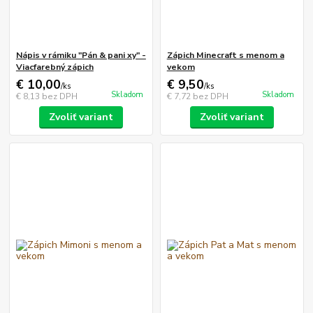
Nápis v rámiku "Pán & pani xy" -
Zápich Minecraft s menom a
Viacfarebný zápich
vekom
€ 10,00
€ 9,50
/
ks
/
ks
Skladom
Skladom
€ 8,13
bez DPH
€ 7,72
bez DPH
Zvoliť variant
Zvoliť variant