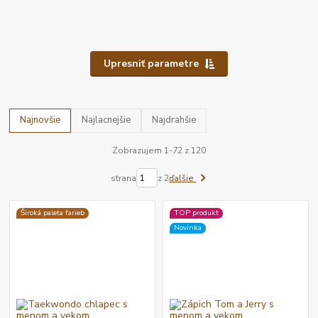
Upresniť parametre
Najnovšie
Najlacnejšie
Najdrahšie
Zobrazujem 1-72 z 120
strana
z 2
ďalšie
Široká paleta farieb
TOP produkt
Novinka