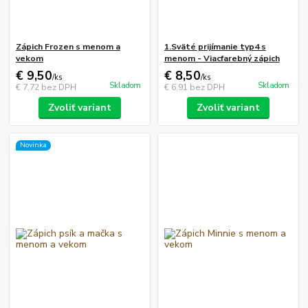
Zápich Frozen s menom a
1.Sväté prijímanie typ4 s
vekom
menom - Viacfarebný zápich
€ 9,50
€ 8,50
/
ks
/
ks
Skladom
Skladom
€ 7,72
bez DPH
€ 6,91
bez DPH
Zvoliť variant
Zvoliť variant
Novinka