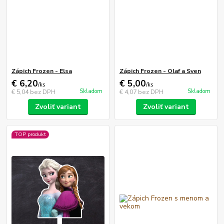
Zápich Frozen - Elsa
Zápich Frozen - Olaf a Sven
€ 6,20
€ 5,00
/
ks
/
ks
Skladom
Skladom
€ 5,04
bez DPH
€ 4,07
bez DPH
Zvoliť variant
Zvoliť variant
TOP produkt