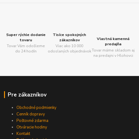
Super rýchle dodanie
Tisíce spokojných
Vlastná kamenná
tovaru
zákazníkov
predajňa
Tovar Vám odošleme
Viac ako 10 000
Tovar máme skladom aj
do 24 hodín
odoslaných objednávok
na predajni v Hlohovci
Pre zákazníkov
Obchodné podmienky
Cenník dopravy
Poštovné zdarma
Otváracie hodiny
Kontakt