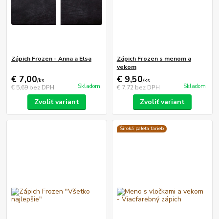
Zápich Frozen - Anna a Elsa
Zápich Frozen s menom a
vekom
€ 7,00
€ 9,50
/
ks
/
ks
Skladom
Skladom
€ 5,69
bez DPH
€ 7,72
bez DPH
Zvoliť variant
Zvoliť variant
Široká paleta farieb