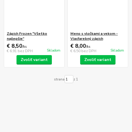
Zápich Frozen "Všetko
Meno s vločkami a vekom -
najlepšie"
Viacfarebný zápich
€ 8,50
€ 8,00
/
ks
/
ks
Skladom
Skladom
€ 6,91
bez DPH
€ 6,50
bez DPH
Zvoliť variant
Zvoliť variant
strana
z 1