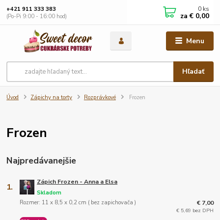
0
ks
+421 911 333 383
za
€ 0,00
(Po-Pi 9:00 - 16:00 hod)
Menu
Hľadať
Úvod
Zápichy na torty
Rozprávkové
Frozen
Frozen
Najpredávanejšie
Zápich Frozen - Anna a Elsa
1.
Skladom
Rozmer: 11 x 8,5 x 0,2 cm ( bez zapichovača )
€ 7,00
€ 5,69 bez DPH