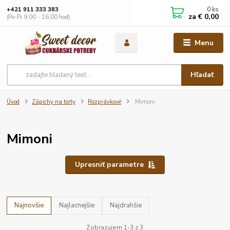
0
ks
+421 911 333 383
za
€ 0,00
(Po-Pi 9:00 - 16:00 hod)
Menu
Hľadať
Úvod
Zápichy na torty
Rozprávkové
Mimoni
Mimoni
Upresniť parametre
Najnovšie
Najlacnejšie
Najdrahšie
Zobrazujem 1-3 z 3