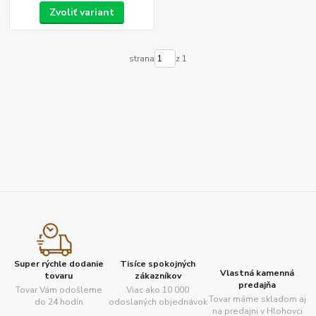
Zvoliť variant
strana
z 1
Super rýchle dodanie
Tisíce spokojných
Vlastná kamenná
tovaru
zákazníkov
predajňa
Tovar Vám odošleme
Viac ako 10 000
Tovar máme skladom aj
do 24 hodín
odoslaných objednávok
na predajni v Hlohovci