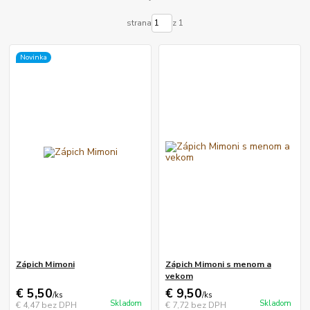
strana
z 1
Novinka
Zápich Mimoni
Zápich Mimoni s menom a
vekom
€ 5,50
€ 9,50
/
ks
/
ks
Skladom
Skladom
€ 4,47
bez DPH
€ 7,72
bez DPH