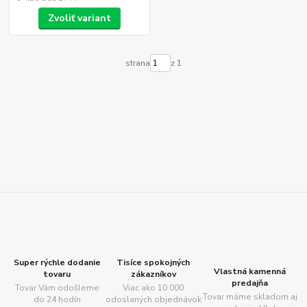
Zvoliť variant
strana
z 1
Super rýchle dodanie
Tisíce spokojných
Vlastná kamenná
tovaru
zákazníkov
predajňa
Tovar Vám odošleme
Viac ako 10 000
Tovar máme skladom aj
do 24 hodín
odoslaných objednávok