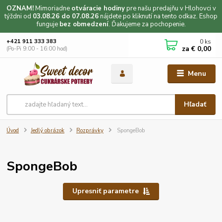
OZNAM!
Mimoriadne
otváracie hodiny
pre našu predajňu v Hlohovci v
týždni od
03.08.26 do 07.08.26
nájdete po kliknutí na tento odkaz. Eshop
funguje
bez obmedzení
. Ďakujeme za pochopenie.
0
ks
+421 911 333 383
za
€ 0,00
(Po-Pi 9:00 - 16:00 hod)
Menu
Hľadať
Úvod
Jedlý obrázok
Rozprávky
SpongeBob
SpongeBob
Upresniť parametre