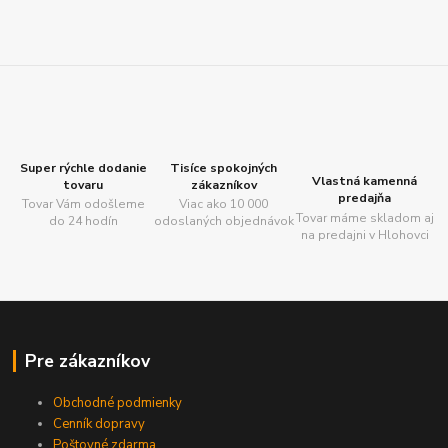
Super rýchle dodanie
Tisíce spokojných
Vlastná kamenná
tovaru
zákazníkov
predajňa
Tovar Vám odošleme
Viac ako 10 000
Tovar máme skladom aj
do 24 hodín
odoslaných objednávok
na predajni v Hlohovci
Pre zákazníkov
Obchodné podmienky
Cenník dopravy
Poštovné zdarma