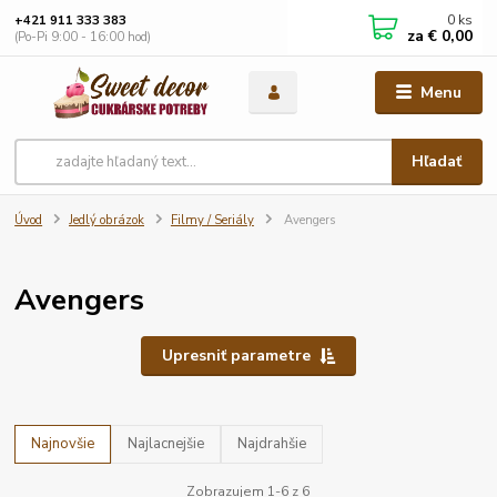
0
ks
+421 911 333 383
za
€ 0,00
(Po-Pi 9:00 - 16:00 hod)
Menu
Hľadať
Úvod
Jedlý obrázok
Filmy / Seriály
Avengers
Avengers
Upresniť parametre
Najnovšie
Najlacnejšie
Najdrahšie
Zobrazujem 1-6 z 6