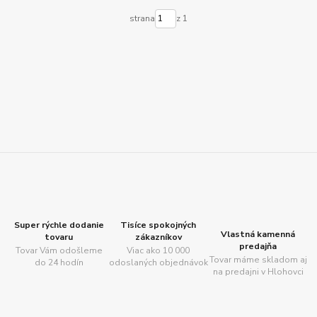
strana
z 1
Super rýchle dodanie
Tisíce spokojných
Vlastná kamenná
tovaru
zákazníkov
predajňa
Tovar Vám odošleme
Viac ako 10 000
Tovar máme skladom aj
do 24 hodín
odoslaných objednávok
na predajni v Hlohovci