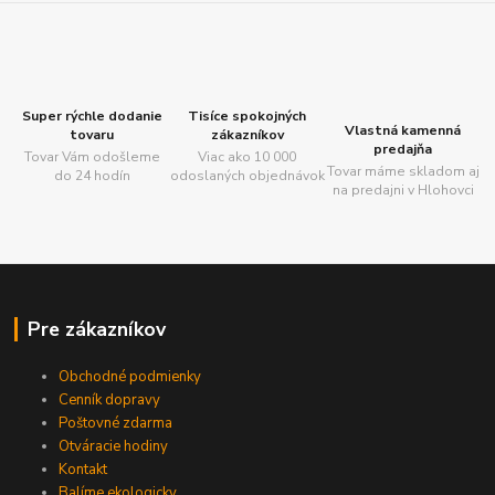
Super rýchle dodanie
Tisíce spokojných
Vlastná kamenná
tovaru
zákazníkov
predajňa
Tovar Vám odošleme
Viac ako 10 000
Tovar máme skladom aj
do 24 hodín
odoslaných objednávok
na predajni v Hlohovci
Pre zákazníkov
Obchodné podmienky
Cenník dopravy
Poštovné zdarma
Otváracie hodiny
Kontakt
Balíme ekologicky