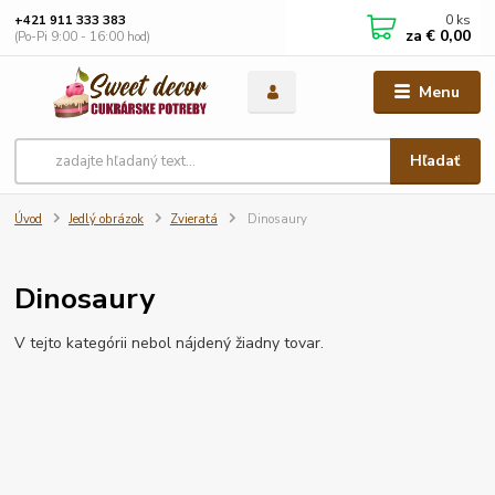
0
ks
+421 911 333 383
za
€ 0,00
(Po-Pi 9:00 - 16:00 hod)
Menu
Hľadať
Úvod
Jedlý obrázok
Zvieratá
Dinosaury
Dinosaury
V tejto kategórii nebol nájdený žiadny tovar.