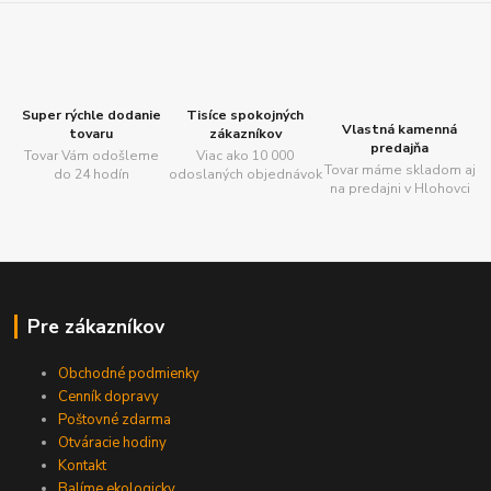
Super rýchle dodanie
Tisíce spokojných
Vlastná kamenná
tovaru
zákazníkov
predajňa
Tovar Vám odošleme
Viac ako 10 000
Tovar máme skladom aj
do 24 hodín
odoslaných objednávok
na predajni v Hlohovci
Pre zákazníkov
Obchodné podmienky
Cenník dopravy
Poštovné zdarma
Otváracie hodiny
Kontakt
Balíme ekologicky