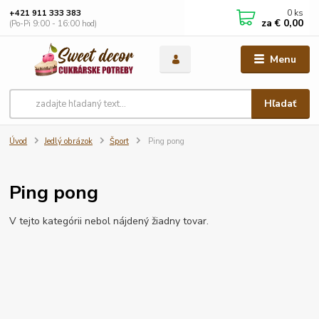
0
ks
+421 911 333 383
za
€ 0,00
(Po-Pi 9:00 - 16:00 hod)
Menu
Hľadať
Úvod
Jedlý obrázok
Šport
Ping pong
Ping pong
V tejto kategórii nebol nájdený žiadny tovar.