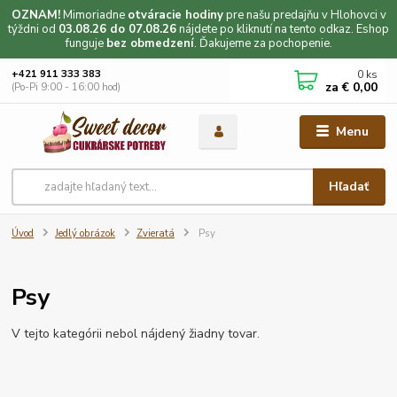
OZNAM!
Mimoriadne
otváracie hodiny
pre našu predajňu v Hlohovci v
týždni od
03.08.26 do 07.08.26
nájdete po kliknutí na tento odkaz. Eshop
funguje
bez obmedzení
. Ďakujeme za pochopenie.
0
ks
+421 911 333 383
za
€ 0,00
(Po-Pi 9:00 - 16:00 hod)
Menu
Hľadať
Úvod
Jedlý obrázok
Zvieratá
Psy
Psy
V tejto kategórii nebol nájdený žiadny tovar.