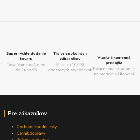
Super rýchle dodanie
Tisíce spokojných
Vlastná kamenná
tovaru
zákazníkov
predajňa
Tovar Vám odošleme
Viac ako 10 000
Tovar máme skladom aj
do 24 hodín
odoslaných objednávok
na predajni v Hlohovci
Pre zákazníkov
Obchodné podmienky
Cenník dopravy