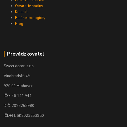
Poštovné zdarma
Otváracie hodiny
Kontakt
Balíme ekologicky
Blog
Prevádzkovateľ
Sweet decor, s.r.o
Vinohradská 4/c
920 01 Hlohovec
IČO: 46 141 944
DIČ: 2023253980
IČDPH: SK2023253980