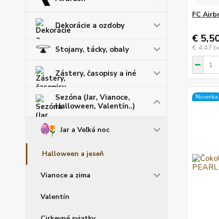
FC Airb
Dekorácie a ozdoby
€ 5,5
€ 4,47
b
Stojany, tácky, obaly
Zástery, časopisy a iné
Sezóna (Jar, Vianoce,
Novinka
Halloween, Valentín..)
Jar a Veľká noc
Halloween a jeseň
Vianoce a zima
Valentín
Cirkevné sviatky