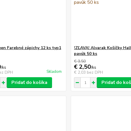
en Farebné zápichy 12 ks typ1
!ZĽAVA! Alvarak Košíčky Ha
pavúk 50 ks
€ 3,50
0
€ 2,50
/
ks
/
ks
Skladom
ez DPH
€ 2,03
bez DPH
Pridať do košíka
Pridať do koš