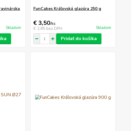
ravinárska
FunCakes Kráľovská glazúra 250 g
€ 3,50
/
ks
Skladom
Skladom
€ 2,85
bez DPH
íka
Pridať do košíka