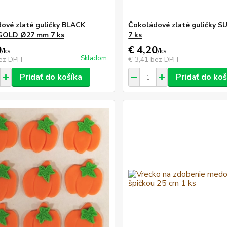
ové zlaté guličky BLACK
Čokoládové zlaté guličky 
GOLD Ø27 mm 7 ks
7 ks
0
€ 4,20
/
ks
/
ks
Skladom
ez DPH
€ 3,41
bez DPH
Pridať do košíka
Pridať do koš