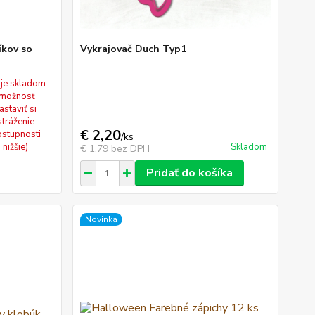
íkov so
Vykrajovač Duch Typ1
 je skladom
(možnosť
astaviť si
stráženie
€ 2,20
stupnosti
/
ks
nižšie)
Skladom
€ 1,79
bez DPH
Pridať do košíka
Novinka