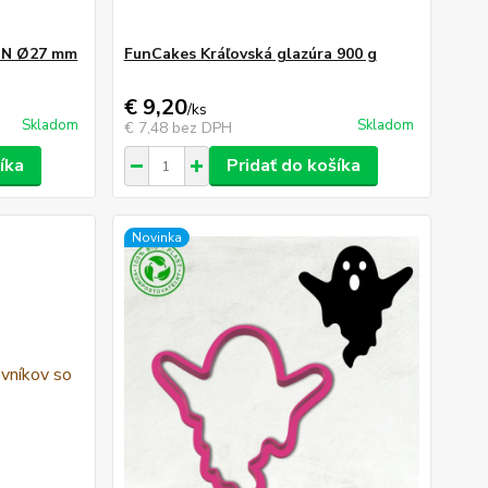
SUN Ø27 mm
FunCakes Kráľovská glazúra 900 g
€ 9,20
/
ks
Skladom
Skladom
€ 7,48
bez DPH
íka
Pridať do košíka
Novinka