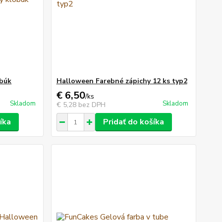
obúk
Halloween Farebné zápichy 12 ks typ2
€ 6,50
/
ks
Skladom
Skladom
€ 5,28
bez DPH
íka
Pridať do košíka