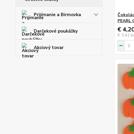
Prijímanie a Birmovka
Čokolád
PEARL 
€ 4,2
Darčekové poukážky
€ 3,41
b
Akciový tovar