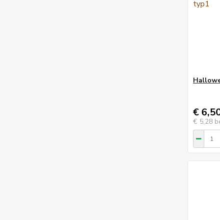
Hallowe
€ 6,5
€ 5,28
b