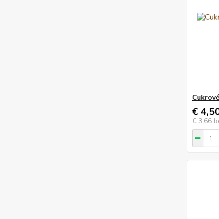
Cukrové
€ 4,5
€ 3,66
b