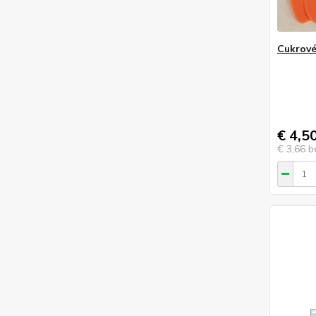
Cukrové
€ 4,5
€ 3,66
b