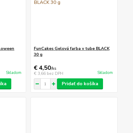
lloween
FunCakes Gelová farba v tube BLACK
30 g
€ 4,50
/
ks
Skladom
Skladom
€ 3,66
bez DPH
íka
Pridať do košíka