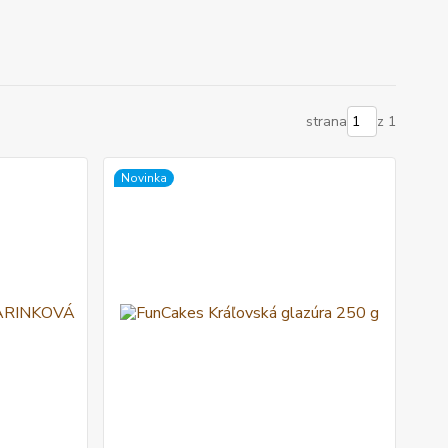
strana
z 1
Novinka