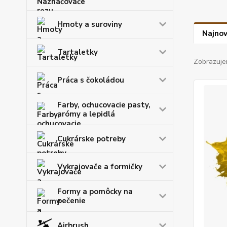
Hmoty a suroviny
Najnov
Tartaletky
Zobrazuje
Práca s čokoládou
Farby, ochucovacie pasty,
arómy a lepidlá
Cukrárske potreby
Vykrajovače a formičky
Formy a pomôcky na
pečenie
Airbrush