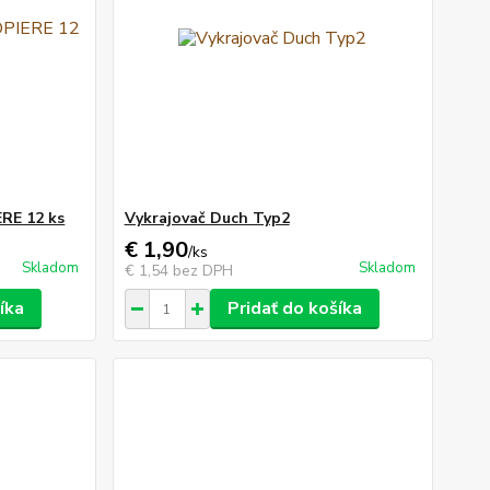
RE 12 ks
Vykrajovač Duch Typ2
€ 1,90
/
ks
Skladom
Skladom
€ 1,54
bez DPH
íka
Pridať do košíka