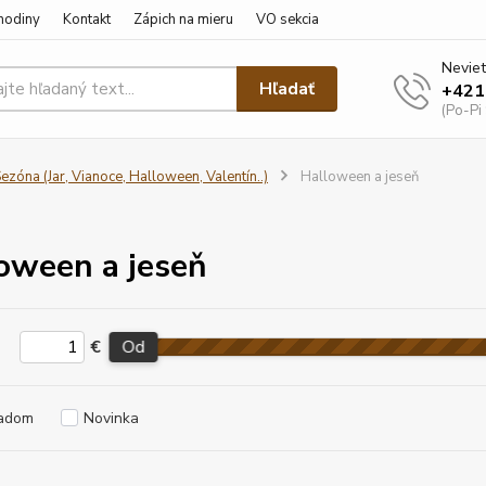
hodiny
Kontakt
Zápich na mieru
VO sekcia
Neviet
Hľadať
+421
(Po-Pi
ezóna (Jar, Vianoce, Halloween, Valentín..)
Halloween a jeseň
oween a jeseň
€
Od
adom
Novinka