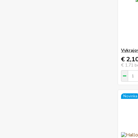
Vykrajo
€ 2,1
€ 1,71
b
Novinka