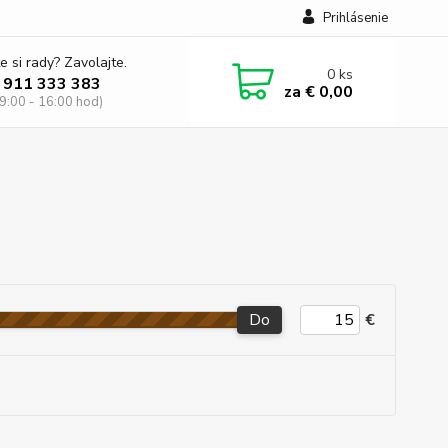
Prihlásenie
e si rady? Zavolajte.
0
ks
 911 333 383
za
€ 0,00
 9:00 - 16:00 hod)
Do
€