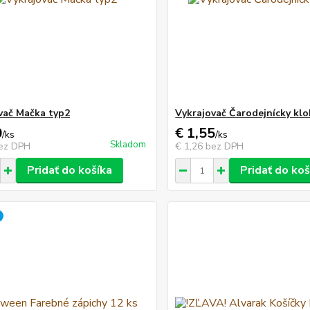
vač Mačka typ2
Vykrajovač Čarodejnícky kl
0
€ 1,55
/
ks
/
ks
Skladom
ez DPH
€ 1,26
bez DPH
Pridať do košíka
Pridať do koš