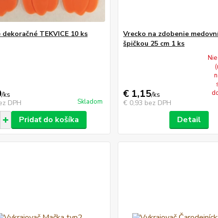
 dekoračné TEKVICE 10 ks
Vrecko na zdobenie medovn
špičkou 25 cm 1 ks
Nie
n
0
€ 1,15
do
/
ks
/
ks
Skladom
ez DPH
€ 0,93
bez DPH
Pridať do košíka
Detail