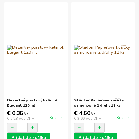
Dezertný plastový kelímok
Städter Papierové košíčky
Elegant 120 ml
samonosné 2 druhy 12 ks
€ 0,35
€ 4,50
/
ks
/
ks
Skladom
Skladom
€ 0,28
bez DPH
€ 3,66
bez DPH
Pridať do košíka
Pridať do košíka