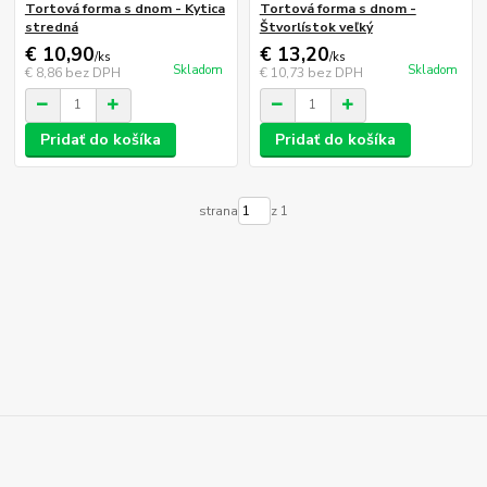
Tortová forma s dnom - Kytica
Tortová forma s dnom -
stredná
Štvorlístok veľký
€ 10,90
€ 13,20
/
ks
/
ks
Skladom
Skladom
€ 8,86
bez DPH
€ 10,73
bez DPH
Pridať do košíka
Pridať do košíka
strana
z 1