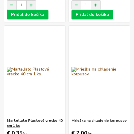
Pridať do košíka
Pridať do košíka
Martellato Plastové vrecko 40
Mriežka na chladenie korpusov
cm 1 ks
€ 0,35
€ 7,00
/
ks
/
ks