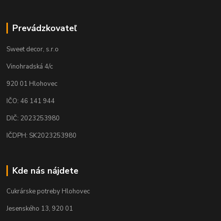
Prevádzkovateľ
Sweet decor, s.r.o
Vinohradská 4/c
920 01 Hlohovec
IČO: 46 141 944
DIČ: 2023253980
IČDPH: SK2023253980
Kde nás nájdete
Cukrárske potreby Hlohovec
Jesenského 13, 920 01