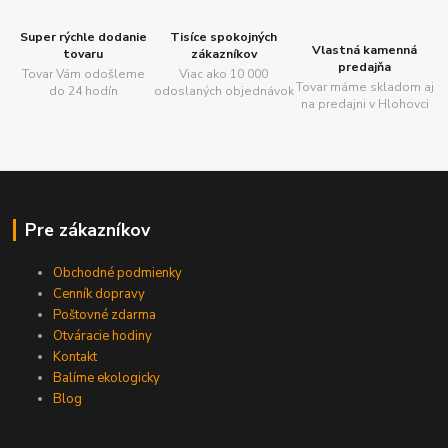
Super rýchle dodanie
Tisíce spokojných
Vlastná kamenná
tovaru
zákazníkov
predajňa
Tovar Vám odošleme
Viac ako 10 000
Tovar máme skladom aj
do 24 hodín
odoslaných objednávok
na predajni v Hlohovci
Pre zákazníkov
Obchodné podmienky
Cenník dopravy
Poštovné zdarma
Otváracie hodiny
Kontakt
Balíme ekologicky
Blog