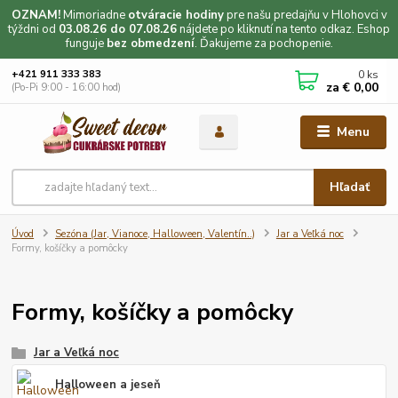
OZNAM!
Mimoriadne
otváracie hodiny
pre našu predajňu v Hlohovci v
týždni od
03.08.26 do 07.08.26
nájdete po kliknutí na tento odkaz. Eshop
funguje
bez obmedzení
. Ďakujeme za pochopenie.
0
ks
+421 911 333 383
za
€ 0,00
(Po-Pi 9:00 - 16:00 hod)
Menu
Hľadať
Úvod
Sezóna (Jar, Vianoce, Halloween, Valentín..)
Jar a Veľká noc
Formy, košíčky a pomôcky
Formy, košíčky a pomôcky
Jar a Veľká noc
Halloween a jeseň