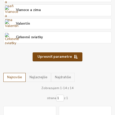
Vianoce a zima
Valentín
Cirkevné sviatky
Upresniť parametre
Najnovšie
Najlacnejšie
Najdrahšie
Zobrazujem 1-14 z 14
strana
z 1