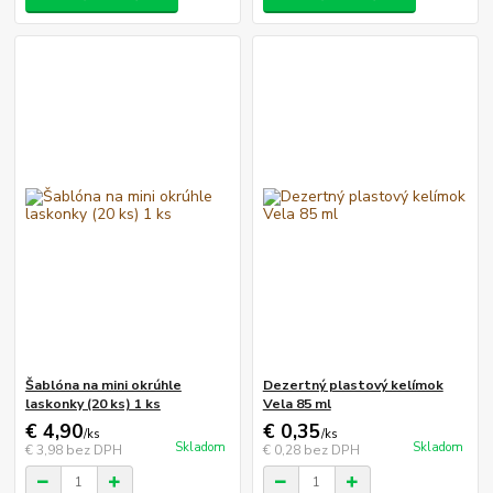
Šablóna na mini okrúhle
Dezertný plastový kelímok
laskonky (20 ks) 1 ks
Vela 85 ml
€ 4,90
€ 0,35
/
ks
/
ks
Skladom
Skladom
€ 3,98
bez DPH
€ 0,28
bez DPH